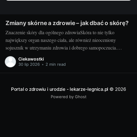
Zmiany skórne a zdrowie – jak dbać o skórę?
Znaczenie skóry dla ogólnego zdrowiaSkóra to nie tylko
największy organ naszego ciała, ale również nieoceniony
sojusznik w utrzymaniu zdrowia i dobrego samopoczucia.
Właściwa troska i zrozumienie jej funkcji to fundament w
Ciekawostki
podejściu do pielęgnacji skóry. Potrzebna jest nam przede
30 lip 2026
•
2 min read
wszystkim zdrowa skóra - to ona staje na pierwszej linii obrony
Portal o zdrowiu i urodzie - lekarze-legnica.pl
© 2026
Powered by Ghost