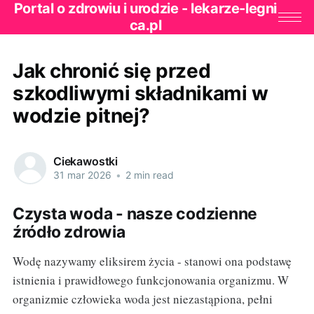
Portal o zdrowiu i urodzie - lekarze-legni
ca.pl
Jak chronić się przed
szkodliwymi składnikami w
wodzie pitnej?
Ciekawostki
31 mar 2026
•
2 min read
Czysta woda - nasze codzienne
źródło zdrowia
Wodę nazywamy eliksirem życia - stanowi ona podstawę
istnienia i prawidłowego funkcjonowania organizmu. W
organizmie człowieka woda jest niezastąpiona, pełni