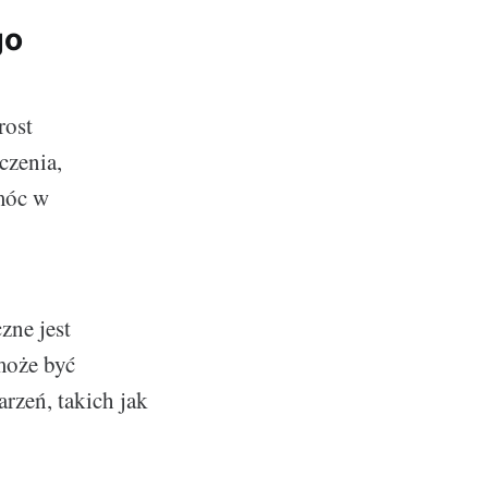
go
rost
czenia,
omóc w
zne jest
może być
rzeń, takich jak