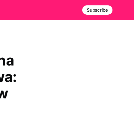
Subscribe
bna
wa:
ów