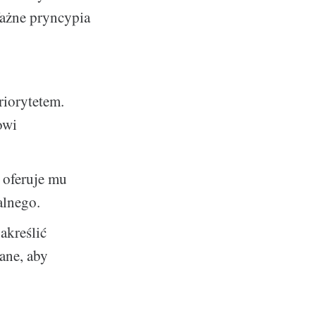
ażne pryncypia
riorytetem.
owi
 oferuje mu
alnego.
nakreślić
ane, aby