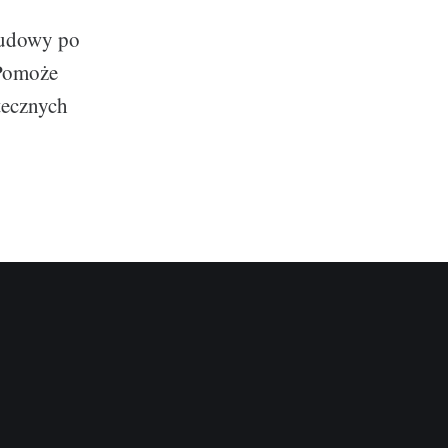
budowy po
 Pomoże
tecznych