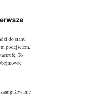
pierwsze
adzi do stanu
ym podejściem,
tastrofę. To
 obejmować
z zaangażowanie