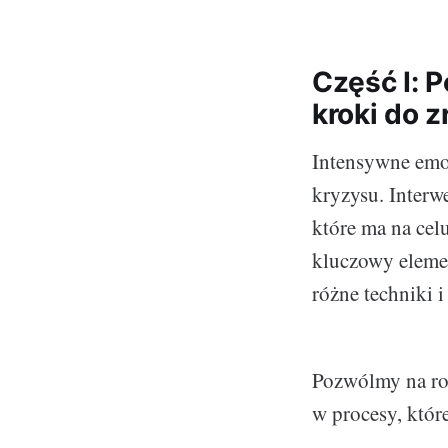
Część I: 
kroki do 
Intensywne emoc
kryzysu. Interw
które ma na cel
kluczowy eleme
różne techniki i 
Pozwólmy na ro
w procesy, któr