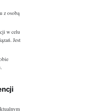
u z osobą
cji w celu
ązań. Jest
obie
.
encji
aktualnym