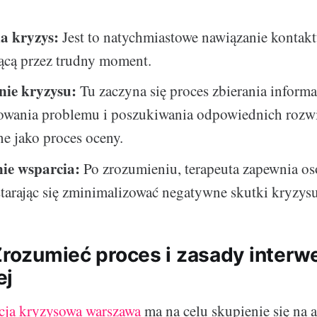
a kryzys:
Jest to natychmiastowe nawiązanie kontakt
ącą przez trudny moment.
ie kryzysu:
Tu zaczyna się proces zbierania informa
kowania problemu i poszukiwania odpowiednich rozwi
e jako proces oceny.
ie wsparcia:
Po zrozumieniu, terapeuta zapewnia os
starając się zminimalizować negatywne skutki kryzysu
Zrozumieć proces i zasady interw
ej
cja kryzysowa warszawa
ma na celu skupienie się na 