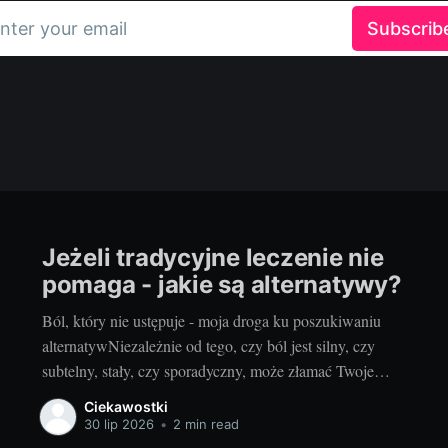
nter your email
Subscrib
Jeżeli tradycyjne leczenie nie
pomaga - jakie są alternatywy?
Ból, który nie ustępuje - moja droga ku poszukiwaniu
alternatywNiezależnie od tego, czy ból jest silny, czy
subtelny, stały, czy sporadyczny, może złamać Twoje
samopoczucie i znacząco wpłynąć na codzienne
Ciekawostki
funkcjonowanie. Leczenie zawsze zaczynamy od metody
30 lip 2026
•
2 min read
konwencjonalnej, czyli od tradycyjnej medycyny. Często