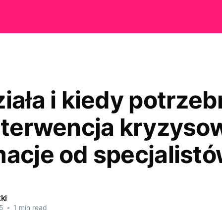
iała i kiedy potrze
interwencja kryzyso
macje od specjalist
ki
5
•
1 min read