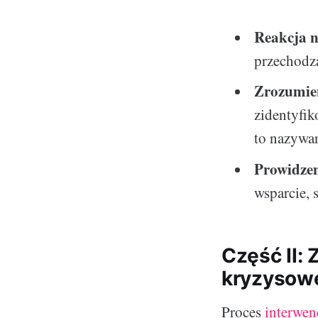
Reakcja n
przechodz
Zrozumien
zidentyfi
to nazywan
Prowidzen
wsparcie, 
Część II: 
kryzysow
Proces
interwen