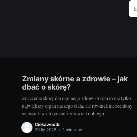
E
Zmiany skórne a zdrowie – jak
dbać o skórę?
Znaczenie skóry dla ogólnego zdrowiaSkóra to nie tylko
największy organ naszego ciała, ale również nieoceniony
sojusznik w utrzymaniu zdrowia i dobrego
samopoczucia. Właściwa troska i zrozumienie jej funkcji
Ciekawostki
to fundament w podejściu do pielęgnacji skóry. Potrzebna
30 lip 2026
•
2 min read
jest nam przede wszystkim zdrowa skóra - to ona staje na