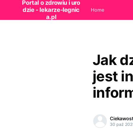
Portal o zdrowiu i uro
dzie - lekarze-legnic
Home
a.pl
Jak dz
jest 
infor
Ciekawost
30 paź 202