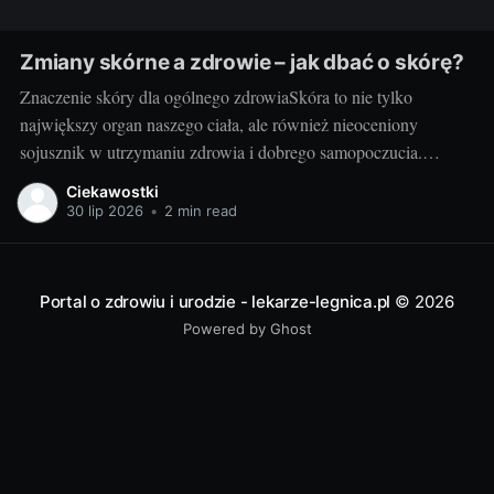
Zmiany skórne a zdrowie – jak dbać o skórę?
Znaczenie skóry dla ogólnego zdrowiaSkóra to nie tylko
największy organ naszego ciała, ale również nieoceniony
sojusznik w utrzymaniu zdrowia i dobrego samopoczucia.
Właściwa troska i zrozumienie jej funkcji to fundament w
Ciekawostki
podejściu do pielęgnacji skóry. Potrzebna jest nam przede
30 lip 2026
•
2 min read
wszystkim zdrowa skóra - to ona staje na pierwszej linii obrony
Portal o zdrowiu i urodzie - lekarze-legnica.pl
© 2026
Powered by Ghost