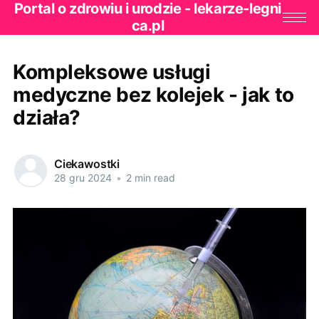
Portal o zdrowiu i urodzie - lekarze-legni
ca.pl
Kompleksowe usługi
medyczne bez kolejek - jak to
działa?
Ciekawostki
28 gru 2024
•
2 min read