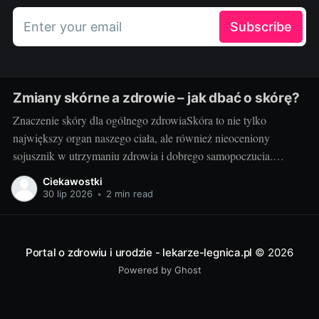
Enter your email
Subscribe
Zmiany skórne a zdrowie – jak dbać o skórę?
Znaczenie skóry dla ogólnego zdrowiaSkóra to nie tylko
największy organ naszego ciała, ale również nieoceniony
sojusznik w utrzymaniu zdrowia i dobrego samopoczucia.
Właściwa troska i zrozumienie jej funkcji to fundament w
Ciekawostki
podejściu do pielęgnacji skóry. Potrzebna jest nam przede
30 lip 2026
•
2 min read
wszystkim zdrowa skóra - to ona staje na pierwszej linii obrony
Portal o zdrowiu i urodzie - lekarze-legnica.pl
© 2026
Powered by Ghost