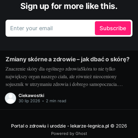
Sign up for more like this.
Enter your email
Subscribe
Zmiany skórne a zdrowie – jak dbać o skórę?
Znaczenie skóry dla ogólnego zdrowiaSkóra to nie tylko
największy organ naszego ciała, ale również nieoceniony
sojusznik w utrzymaniu zdrowia i dobrego samopoczucia.
Właściwa troska i zrozumienie jej funkcji to fundament w
Ciekawostki
podejściu do pielęgnacji skóry. Potrzebna jest nam przede
30 lip 2026
•
2 min read
wszystkim zdrowa skóra - to ona staje na pierwszej linii obrony
Portal o zdrowiu i urodzie - lekarze-legnica.pl
© 2026
Powered by Ghost