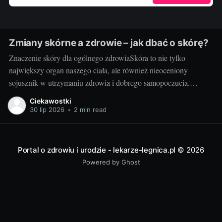
Zmiany skórne a zdrowie – jak dbać o skórę?
Znaczenie skóry dla ogólnego zdrowiaSkóra to nie tylko
największy organ naszego ciała, ale również nieoceniony
sojusznik w utrzymaniu zdrowia i dobrego samopoczucia.
Właściwa troska i zrozumienie jej funkcji to fundament w
Ciekawostki
podejściu do pielęgnacji skóry. Potrzebna jest nam przede
30 lip 2026
•
2 min read
wszystkim zdrowa skóra - to ona staje na pierwszej linii obrony
Portal o zdrowiu i urodzie - lekarze-legnica.pl
© 2026
Powered by Ghost