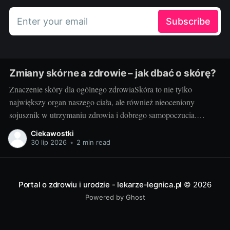
Enter your email
Subscribe
Zmiany skórne a zdrowie – jak dbać o skórę?
Znaczenie skóry dla ogólnego zdrowiaSkóra to nie tylko
największy organ naszego ciała, ale również nieoceniony
sojusznik w utrzymaniu zdrowia i dobrego samopoczucia.
Właściwa troska i zrozumienie jej funkcji to fundament w
Ciekawostki
podejściu do pielęgnacji skóry. Potrzebna jest nam przede
30 lip 2026
•
2 min read
wszystkim zdrowa skóra - to ona staje na pierwszej linii obrony
Portal o zdrowiu i urodzie - lekarze-legnica.pl
© 2026
Powered by Ghost