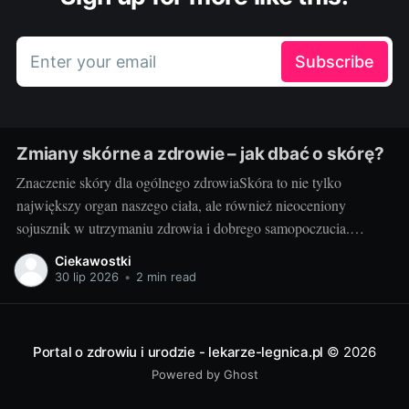
Enter your email
Subscribe
Zmiany skórne a zdrowie – jak dbać o skórę?
Znaczenie skóry dla ogólnego zdrowiaSkóra to nie tylko
największy organ naszego ciała, ale również nieoceniony
sojusznik w utrzymaniu zdrowia i dobrego samopoczucia.
Właściwa troska i zrozumienie jej funkcji to fundament w
Ciekawostki
podejściu do pielęgnacji skóry. Potrzebna jest nam przede
30 lip 2026
•
2 min read
wszystkim zdrowa skóra - to ona staje na pierwszej linii obrony
Portal o zdrowiu i urodzie - lekarze-legnica.pl
© 2026
Powered by Ghost