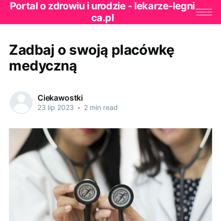
Portal o zdrowiu i urodzie - lekarze-legni
ca.pl
Zadbaj o swoją placówkę
medyczną
Ciekawostki
23 lip 2023
•
2 min read