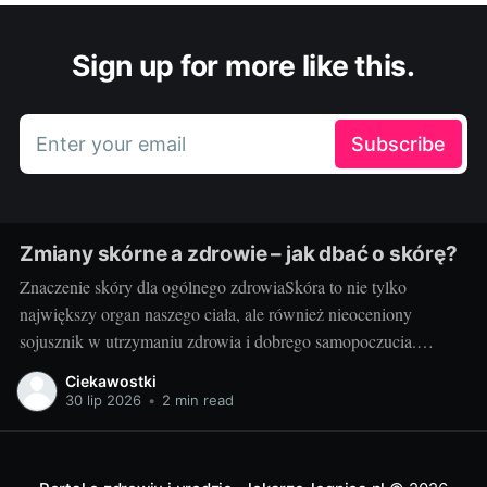
Sign up for more like this.
Enter your email
Subscribe
Zmiany skórne a zdrowie – jak dbać o skórę?
Znaczenie skóry dla ogólnego zdrowiaSkóra to nie tylko
największy organ naszego ciała, ale również nieoceniony
sojusznik w utrzymaniu zdrowia i dobrego samopoczucia.
Właściwa troska i zrozumienie jej funkcji to fundament w
Ciekawostki
podejściu do pielęgnacji skóry. Potrzebna jest nam przede
30 lip 2026
•
2 min read
wszystkim zdrowa skóra - to ona staje na pierwszej linii obrony