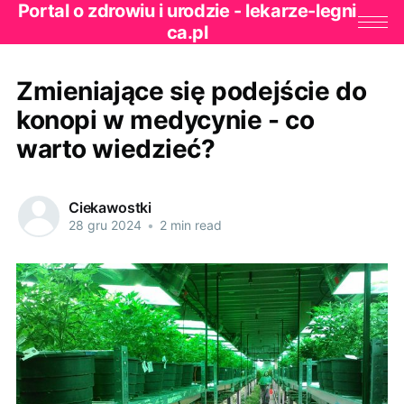
Portal o zdrowiu i urodzie - lekarze-legni
ca.pl
Zmieniające się podejście do
konopi w medycynie - co
warto wiedzieć?
Ciekawostki
28 gru 2024
•
2 min read